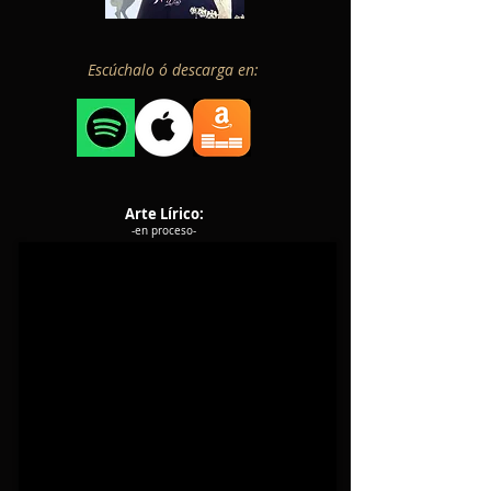
Escúchalo ó descarga en:
Arte Lírico:
-en proceso-